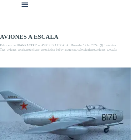
Vaya al Contenido
Saltar menú
AVIONES A ESCALA
Publicado de
JUANKACCCP
en
AVIONES A ESCALA
· Miercoles 17 Jul 2024 ·
3 minutos
Tags:
aviones
,
escala
,
modelismo
,
aeronáutica
,
hobby
,
maquetas
,
coleccionismo
,
aviones
,
a
,
escala