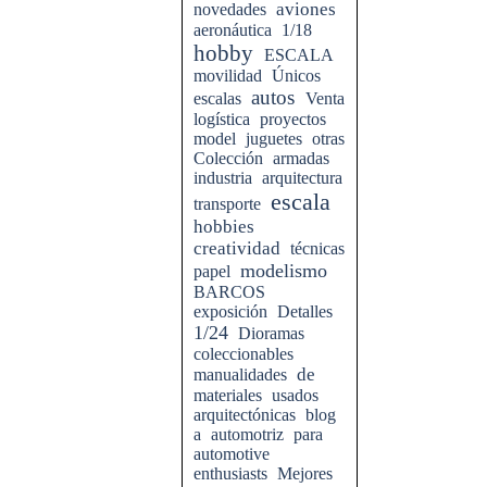
aviones
novedades
aeronáutica
1/18
hobby
ESCALA
movilidad
Únicos
autos
escalas
Venta
logística
proyectos
model
juguetes
otras
Colección
armadas
industria
arquitectura
escala
transporte
hobbies
creatividad
técnicas
modelismo
papel
BARCOS
exposición
Detalles
1/24
Dioramas
coleccionables
de
manualidades
materiales
usados
arquitectónicas
blog
a
automotriz
para
automotive
enthusiasts
Mejores