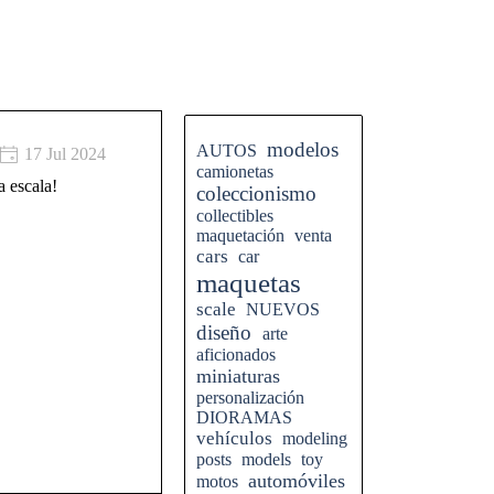
Saltar el bloque
modelos
AUTOS
17 Jul 2024
camionetas
a escala!
coleccionismo
collectibles
maquetación
venta
cars
car
maquetas
scale
NUEVOS
diseño
arte
aficionados
miniaturas
personalización
DIORAMAS
vehículos
modeling
posts
models
toy
automóviles
motos