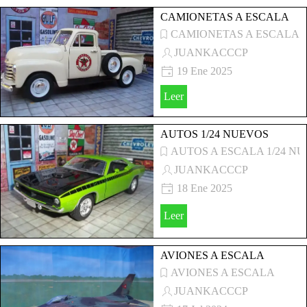
CAMIONETAS A ESCALA
CAMIONETAS A ESCALA
JUANKACCCP
19 Ene 2025
CAMIONETAS A ESCALA
Leer
1/24-1/27
AUTOS 1/24 NUEVOS
AUTOS A ESCALA 1/24 N
JUANKACCCP
18 Ene 2025
AUTOS A ESCALA VARIAS
Leer
MARCAS 1/24 NUEVOS
AVIONES A ESCALA
AVIONES A ESCALA
JUANKACCCP