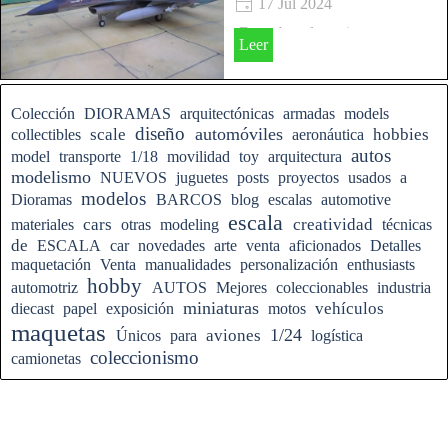
17 Jul 2024
¡Descubre el apasionante
Leer
mundo de los aviones a escala!
Saltar el bloque
Colección
DIORAMAS
arquitectónicas
armadas
models
diseño
automóviles
scale
hobbies
collectibles
aeronáutica
autos
model
transporte
1/18
movilidad
toy
arquitectura
modelismo
NUEVOS
juguetes
posts
proyectos
usados
a
modelos
Dioramas
BARCOS
blog
escalas
automotive
escala
cars
creatividad
materiales
otras
modeling
técnicas
de
ESCALA
car
novedades
arte
venta
aficionados
Detalles
maquetación
Venta
manualidades
personalización
enthusiasts
hobby
automotriz
AUTOS
Mejores
coleccionables
industria
miniaturas
vehículos
diecast
papel
exposición
motos
maquetas
1/24
aviones
Únicos
para
logística
coleccionismo
camionetas