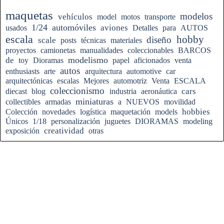
Saltar el bloque
maquetas
modelos
vehículos
model
motos
transporte
1/24
automóviles
aviones
usados
Detalles
para
AUTOS
escala
hobby
diseño
scale
posts
técnicas
materiales
proyectos
camionetas
manualidades
coleccionables
BARCOS
modelismo
de
toy
Dioramas
papel
aficionados
venta
autos
enthusiasts
arte
arquitectura
automotive
car
arquitectónicas
escalas
Mejores
automotriz
Venta
ESCALA
coleccionismo
cars
diecast
blog
industria
aeronáutica
miniaturas
collectibles
armadas
a
NUEVOS
movilidad
hobbies
Colección
novedades
logística
maquetación
models
Únicos
1/18
personalización
juguetes
DIORAMAS
modeling
creatividad
exposición
otras
Regreso al contenido