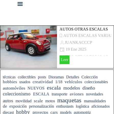
Vaya al Contenido
Saltar menú
AUTOS OTRAS ESCALAS
AUTOS ESCALAS VARIAS
JUANKACCCP
19 Ene 2025
AUTOS OTRAS ESCALAS
Leer
Saltar el bloque
técnicas
collectibles
posts
Dioramas
Detalles
Colección
hobbies
creatividad
vehículos
usados
1/18
coleccionables
escala
modelos
diseño
automóviles
NUEVOS
coleccionismo
aviones
ESCALA
transporte
novedades
maquetas
autos
scale
movilidad
motos
manualidades
de
exposición
personalización
enthusiasts
logística
aficionados
hobby
cars
diecast
proyectos
models
automotriz