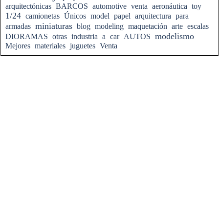
arquitectónicas
BARCOS
automotive
venta
aeronáutica
toy
1/24
camionetas
Únicos
model
papel
arquitectura
para
miniaturas
armadas
blog
modeling
maquetación
arte
escalas
modelismo
DIORAMAS
otras
industria
a
car
AUTOS
Mejores
materiales
juguetes
Venta
Regreso al contenido