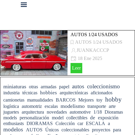
Vaya al Contenido
Saltar menú
AUTOS 1/24 USADOS
AUTOS 1/24 USADOS
JUANKACCCP
18 Ene 2025
AUTOS A ESCALA 1/24
Leer
USADOS
Saltar el bloque
autos
coleccionismo
miniaturas
otras
armadas
papel
hobbies
industria
técnicas
arquitectónicas
aficionados
hobby
camionetas
manualidades
BARCOS
Mejores
toy
modelismo
logística
automotriz
escalas
transporte
arte
juguetes
arquitectura
novedades
automotive
1/18
Dioramas
de
models
personalización
model
collectibles
exposición
enthusiasts
DIORAMAS
Colección
car
ESCALA
a
modelos
AUTOS
Únicos
coleccionables
proyectos
para