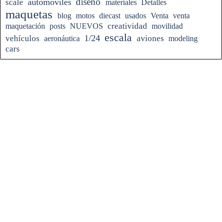
diseño
automóviles
scale
materiales
Detalles
maquetas
blog
motos
diecast
usados
Venta
venta
creatividad
maquetación
posts
NUEVOS
movilidad
escala
1/24
vehículos
aviones
aeronáutica
modeling
cars
Regreso al contenido